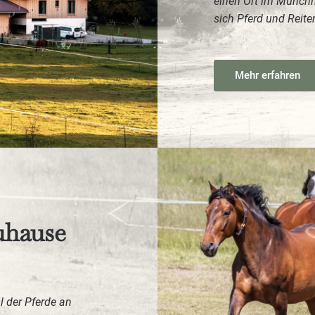
einen Ort im Münch
sich Pferd und Reite
Mehr erfahren
uhause
l der Pferde an